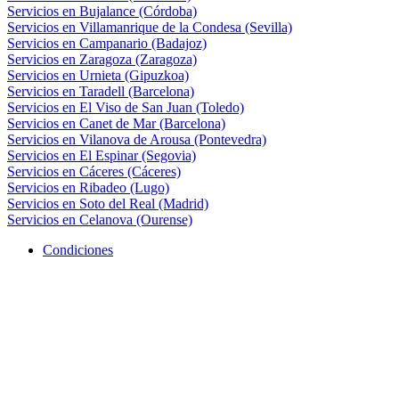
Servicios en Bujalance (Córdoba)
Servicios en Villamanrique de la Condesa (Sevilla)
Servicios en Campanario (Badajoz)
Servicios en Zaragoza (Zaragoza)
Servicios en Urnieta (Gipuzkoa)
Servicios en Taradell (Barcelona)
Servicios en El Viso de San Juan (Toledo)
Servicios en Canet de Mar (Barcelona)
Servicios en Vilanova de Arousa (Pontevedra)
Servicios en El Espinar (Segovia)
Servicios en Cáceres (Cáceres)
Servicios en Ribadeo (Lugo)
Servicios en Soto del Real (Madrid)
Servicios en Celanova (Ourense)
Condiciones