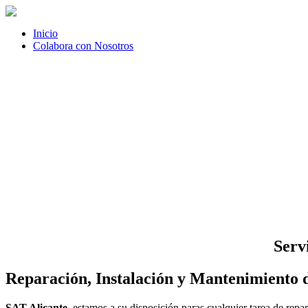
Inicio
Colabora con Nosotros
Serv
Reparación, Instalación y Mantenimiento d
SAT Alicante
, estamos a su disposición paras cualquier tarea de rep