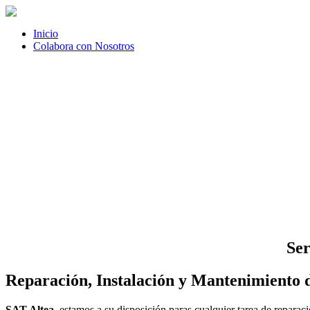
Inicio
Colabora con Nosotros
Ser
Reparación, Instalación y Mantenimiento d
SAT Altea
, estamos a su disposición paras cualquier tarea de repara