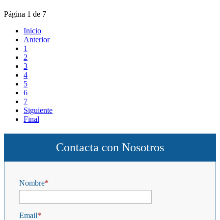
Página 1 de 7
Inicio
Anterior
1
2
3
4
5
6
7
Siguiente
Final
Contacta con Nosotros
Nombre
Email