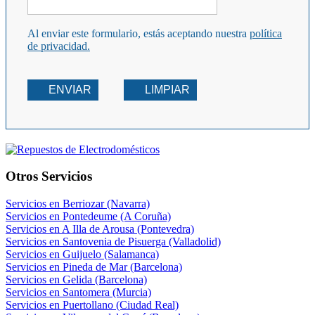
Al enviar este formulario, estás aceptando nuestra
política
de privacidad.
ENVIAR
LIMPIAR
Otros Servicios
Servicios en Berriozar (Navarra)
Servicios en Pontedeume (A Coruña)
Servicios en A Illa de Arousa (Pontevedra)
Servicios en Santovenia de Pisuerga (Valladolid)
Servicios en Guijuelo (Salamanca)
Servicios en Pineda de Mar (Barcelona)
Servicios en Gelida (Barcelona)
Servicios en Santomera (Murcia)
Servicios en Puertollano (Ciudad Real)