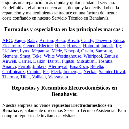
lograrás una reparación más rápida y quitar calidad al servicio.
En definitiva, el ahorro en cercanía, tiempo y la efectividad en la
reparación y mantenimiento se traduce en una factura de menor
coste confiando en nuestro Servicio Técnico en Benahavís.
Formados y especialista en las principales marcas :
AEG
,
Fagor
,
Balay
,
Ariston
,
Beko
,
Bosch
,
Candy
,
Daewoo
,
Edesa
,
Electrolux
,
General Electric
,
Haier
,
Hoover
,
Hotpoint
,
Indesit
,
Lg
,
Liebherr
,
Lynx
,
Mepamsa
,
Miele
,
Newpol
,
Otsein
,
Samsung
,
Siemens
,
Smeg
,
Teka
,
White Westinghouse
,
Whirlpool
,
Zanussi
,
Airwell
,
Carrier
,
Daikin
,
Daitsu
,
Fujitsu
,
Mitsubishi
,
Toshiba
,
Aparici
,
Ferroli
,
Junkers
,
Atermycal
,
BaxiRoca
,
Beretta
,
Chaffoteaux
,
Cointra
,
Fer
,
Fleck
,
Immergas
,
Neckar
,
Saunier Duval
,
Thermor
,
Tifell
,
Vaillant
,
Viessmann
...
Repuestos y Recambios Electrodomésticos en
Benahavís:
Nuestra empresa no vende
repuestos Electrodomésticos en
Benahavís
, solamente ofrecemos Servicio Técnico Asistencial. Para
comprar repuestos le invitamos a visitar: