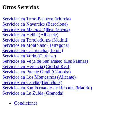
Otros Servicios
Servicios en Torre-Pacheco (Murcia)
Servicios en Navarcles (Barcelona)
Servicios en Manacor (Illes Balears)
Servicios en Hellín (Albacete)
Servicios en Torrelodones (Madrid)
Servicios en Montblanc (Tarragona)
Servicios en Calamocha (Teruel)
Servicios en Verín (Ourense)
Servicios en Vega de San Mateo (Las Palmas)
Servicios en Herencia (Ciudad Real)
Servicios en Puente Genil (Córdoba)
Servicios en Los Montesinos (Alicante)
Servicios en Calella (Barcelona)
Servicios en San Fernando de Henares (Madrid)
Servicios en La Zubia (Granada)
Condiciones