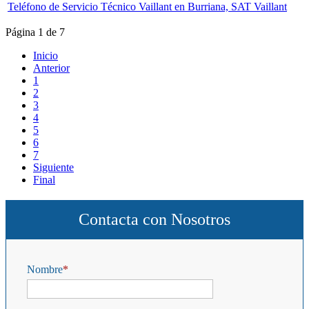
Teléfono de Servicio Técnico Vaillant en Burriana, SAT Vaillant
Página 1 de 7
Inicio
Anterior
1
2
3
4
5
6
7
Siguiente
Final
Contacta con Nosotros
Nombre