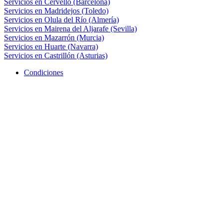
Servicios en Cervelló (Barcelona)
Servicios en Madridejos (Toledo)
Servicios en Olula del Río (Almería)
Servicios en Mairena del Aljarafe (Sevilla)
Servicios en Mazarrón (Murcia)
Servicios en Huarte (Navarra)
Servicios en Castrillón (Asturias)
Condiciones