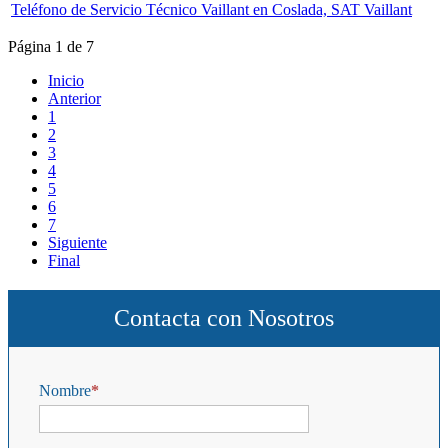
Teléfono de Servicio Técnico Vaillant en Coslada, SAT Vaillant
Página 1 de 7
Inicio
Anterior
1
2
3
4
5
6
7
Siguiente
Final
Contacta con Nosotros
Nombre