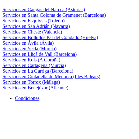
Servicios en Cangas del Narcea (Asturias)
Servicios en Santa Coloma de Gramenet (Barcelona)
Servicios en Esquivias (Toledo)
Servicios en San Adrián (Navarra)
Servicios en Cheste (Valencia)
Servicios en Bollullos Par del Condado (Huelva)
Servicios en Ávila (Ávila)
Servicios en Yecla (Murcia)
Servicios en Lliçà de Vall (Barcelona)
Servicios en Rois (A Coruña)
Servicios en Cartagena (Murcia)
Servicios en La Garriga (Barcelona)
Servicios en Ciutadella de Menorca (Illes Balears)
Servicios en Torrox (Málaga)
Servicios en Benejúzar (Alicante)
Condiciones