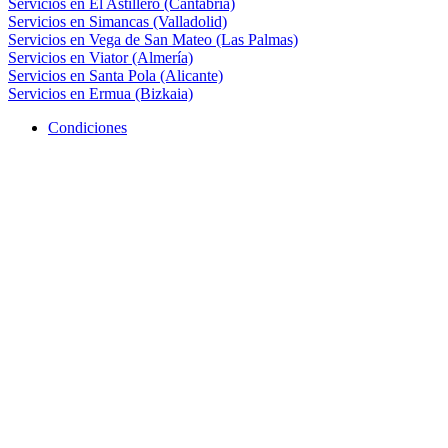
Servicios en El Astillero (Cantabria)
Servicios en Simancas (Valladolid)
Servicios en Vega de San Mateo (Las Palmas)
Servicios en Viator (Almería)
Servicios en Santa Pola (Alicante)
Servicios en Ermua (Bizkaia)
Condiciones