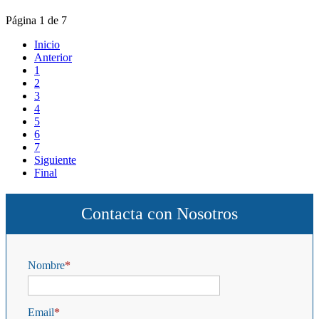
Página 1 de 7
Inicio
Anterior
1
2
3
4
5
6
7
Siguiente
Final
Contacta con Nosotros
Nombre
Email