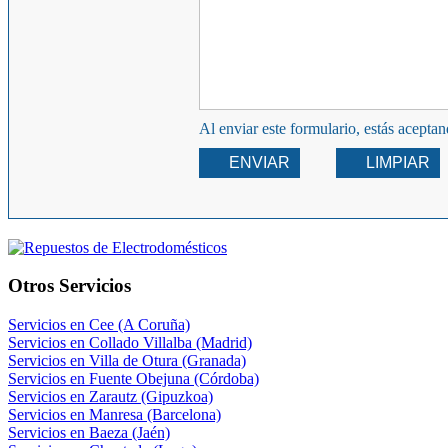
Al enviar este formulario, estás acepta
ENVIAR
LIMPIAR
Otros Servicios
Servicios en Cee (A Coruña)
Servicios en Collado Villalba (Madrid)
Servicios en Villa de Otura (Granada)
Servicios en Fuente Obejuna (Córdoba)
Servicios en Zarautz (Gipuzkoa)
Servicios en Manresa (Barcelona)
Servicios en Baeza (Jaén)