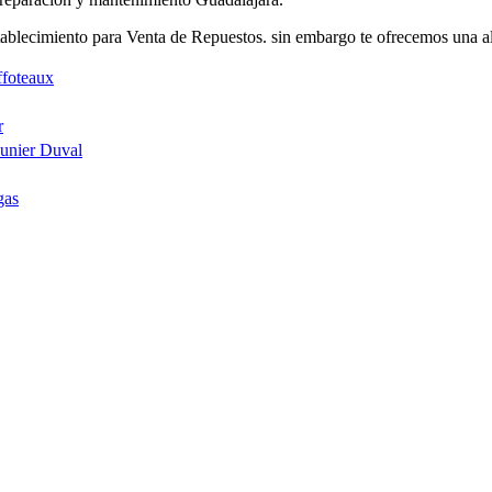
blecimiento para Venta de Repuestos. sin embargo te ofrecemos una al
ffoteaux
r
aunier Duval
gas