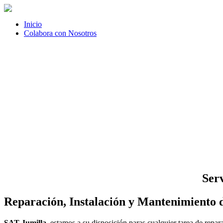
Inicio
Colabora con Nosotros
Serv
Reparación, Instalación y Mantenimiento d
SAT Jumilla
, estamos a su disposición paras cualquier tarea de repa