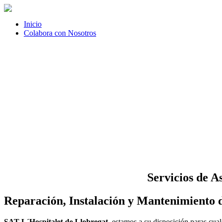
Inicio
Colabora con Nosotros
Servicios de A
Reparación, Instalación y Mantenimiento d
SAT L´Hospitalet de Llobregat
, estamos a su disposición paras cua