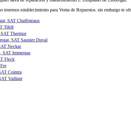
 tenemos establecimiento para Venta de Repuestos. sin embargo te ofr
egat, SAT Chaffoteaux
T Tifell
t, SAT Thermor
bregat, SAT Saunier Duval
 SAT Neckar
at, SAT Immergas
AT Fleck
 Fer
 SAT Cointra
SAT Vaillant