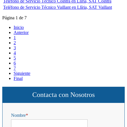
Teléfono de Servicio Técnico Cointra en Llíria, SAT Cointra
Teléfono de Servicio Técnico Vaillant en Llíria, SAT Vaillant
Página 1 de 7
Inicio
Anterior
1
2
3
4
5
6
7
Siguiente
Final
Contacta con Nosotros
Nombre