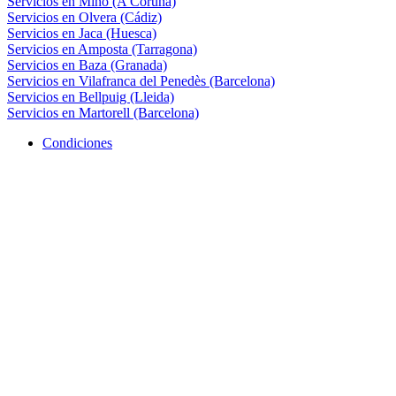
Servicios en Miño (A Coruña)
Servicios en Olvera (Cádiz)
Servicios en Jaca (Huesca)
Servicios en Amposta (Tarragona)
Servicios en Baza (Granada)
Servicios en Vilafranca del Penedès (Barcelona)
Servicios en Bellpuig (Lleida)
Servicios en Martorell (Barcelona)
Condiciones