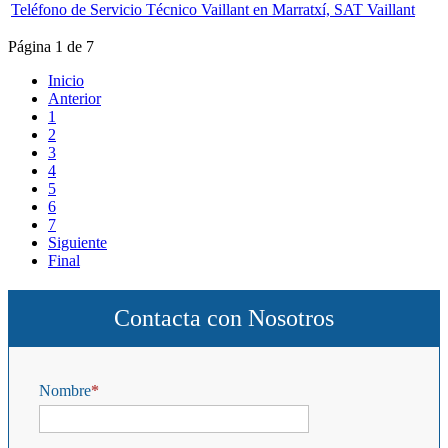
Teléfono de Servicio Técnico Vaillant en Marratxí, SAT Vaillant
Página 1 de 7
Inicio
Anterior
1
2
3
4
5
6
7
Siguiente
Final
Contacta con Nosotros
Nombre