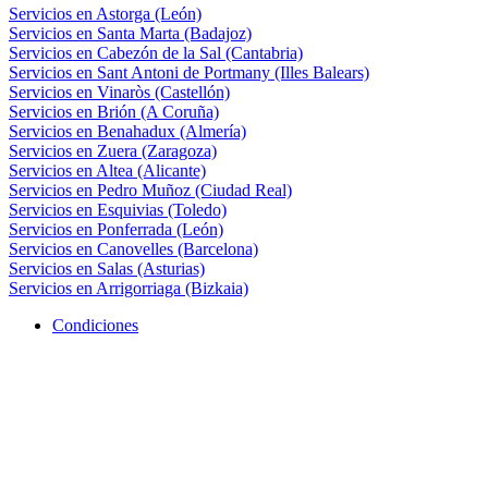
Servicios en Astorga (León)
Servicios en Santa Marta (Badajoz)
Servicios en Cabezón de la Sal (Cantabria)
Servicios en Sant Antoni de Portmany (Illes Balears)
Servicios en Vinaròs (Castellón)
Servicios en Brión (A Coruña)
Servicios en Benahadux (Almería)
Servicios en Zuera (Zaragoza)
Servicios en Altea (Alicante)
Servicios en Pedro Muñoz (Ciudad Real)
Servicios en Esquivias (Toledo)
Servicios en Ponferrada (León)
Servicios en Canovelles (Barcelona)
Servicios en Salas (Asturias)
Servicios en Arrigorriaga (Bizkaia)
Condiciones