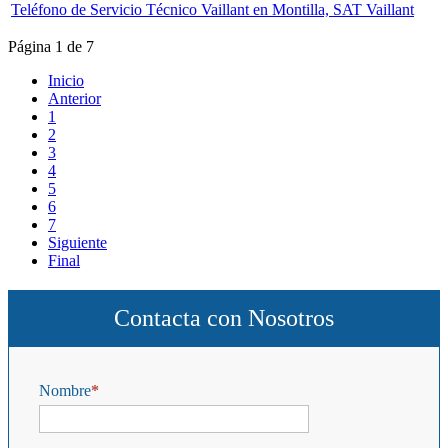
Teléfono de Servicio Técnico Vaillant en Montilla, SAT Vaillant
Página 1 de 7
Inicio
Anterior
1
2
3
4
5
6
7
Siguiente
Final
Contacta con Nosotros
Nombre