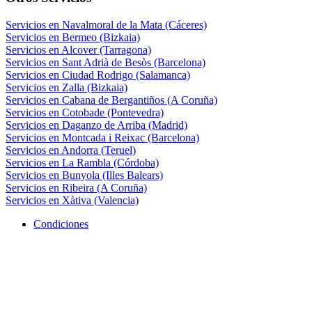
Servicios en Navalmoral de la Mata (Cáceres)
Servicios en Bermeo (Bizkaia)
Servicios en Alcover (Tarragona)
Servicios en Sant Adrià de Besòs (Barcelona)
Servicios en Ciudad Rodrigo (Salamanca)
Servicios en Zalla (Bizkaia)
Servicios en Cabana de Bergantiños (A Coruña)
Servicios en Cotobade (Pontevedra)
Servicios en Daganzo de Arriba (Madrid)
Servicios en Montcada i Reixac (Barcelona)
Servicios en Andorra (Teruel)
Servicios en La Rambla (Córdoba)
Servicios en Bunyola (Illes Balears)
Servicios en Ribeira (A Coruña)
Servicios en Xàtiva (Valencia)
Condiciones