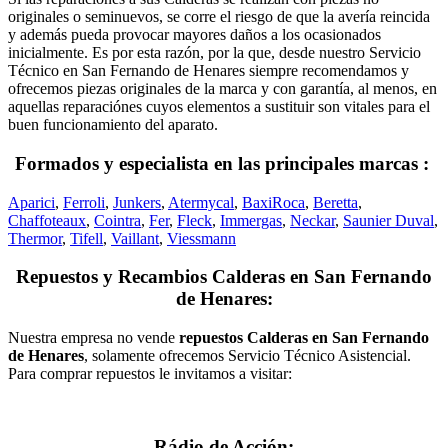
originales o seminuevos, se corre el riesgo de que la avería reincida
y además pueda provocar mayores daños a los ocasionados
inicialmente. Es por esta razón, por la que, desde nuestro Servicio
Técnico en San Fernando de Henares siempre recomendamos y
ofrecemos piezas originales de la marca y con garantía, al menos, en
aquellas reparaciónes cuyos elementos a sustituir son vitales para el
buen funcionamiento del aparato.
Formados y especialista en las principales marcas :
Aparici
,
Ferroli
,
Junkers
,
Atermycal
,
BaxiRoca
,
Beretta
,
Chaffoteaux
,
Cointra
,
Fer
,
Fleck
,
Immergas
,
Neckar
,
Saunier Duval
,
Thermor
,
Tifell
,
Vaillant
,
Viessmann
Repuestos y Recambios Calderas en San Fernando
de Henares:
Nuestra empresa no vende
repuestos Calderas en San Fernando
de Henares
, solamente ofrecemos Servicio Técnico Asistencial.
Para comprar repuestos le invitamos a visitar:
Rádio de Acción: