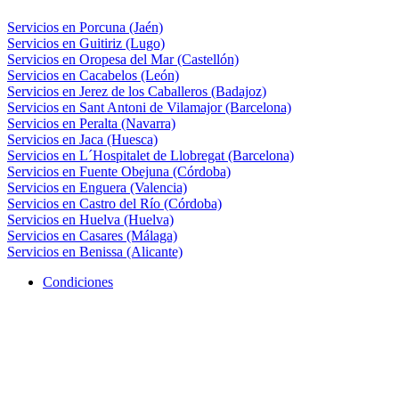
Servicios en Porcuna (Jaén)
Servicios en Guitiriz (Lugo)
Servicios en Oropesa del Mar (Castellón)
Servicios en Cacabelos (León)
Servicios en Jerez de los Caballeros (Badajoz)
Servicios en Sant Antoni de Vilamajor (Barcelona)
Servicios en Peralta (Navarra)
Servicios en Jaca (Huesca)
Servicios en L´Hospitalet de Llobregat (Barcelona)
Servicios en Fuente Obejuna (Córdoba)
Servicios en Enguera (Valencia)
Servicios en Castro del Río (Córdoba)
Servicios en Huelva (Huelva)
Servicios en Casares (Málaga)
Servicios en Benissa (Alicante)
Condiciones