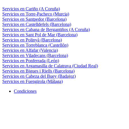
Servicios en Cariño (A Coruña)
Servicios en Torre-Pacheco (Murcia)
Servicios en Santpedor (Barcelona)
Servicios en Castelldefels (Barcelona)
Servicios en Cabana de Bergantiños (A Coruña)
Servicios en Sant Pol de Mar (Barcelona)
Servicios en Polinyà (Barcelona)
Servicios en Torreblanca (Castellón)
Servicios en Alfafar (Valencia)
Servicios en Viladecans (Barcelona)
Servicios en Ponferrada (León)
Servicios en Argamasilla de Calatrava (Ciudad Real)
Servicios en Bigues i Riells (Barcelona)
Servicios en Cabeza del Buey (Badajoz)
Servicios en Fuengirola (Málaga)
Condiciones