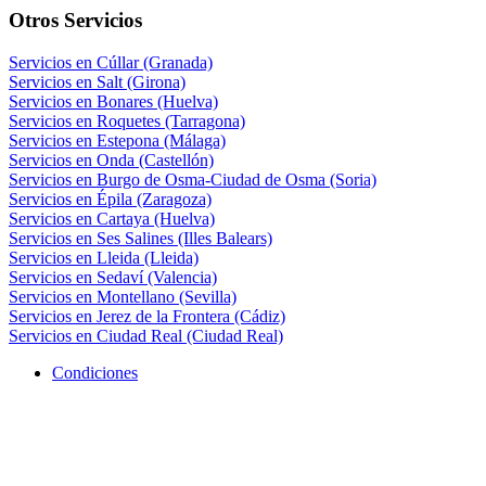
Otros Servicios
Servicios en Cúllar (Granada)
Servicios en Salt (Girona)
Servicios en Bonares (Huelva)
Servicios en Roquetes (Tarragona)
Servicios en Estepona (Málaga)
Servicios en Onda (Castellón)
Servicios en Burgo de Osma-Ciudad de Osma (Soria)
Servicios en Épila (Zaragoza)
Servicios en Cartaya (Huelva)
Servicios en Ses Salines (Illes Balears)
Servicios en Lleida (Lleida)
Servicios en Sedaví (Valencia)
Servicios en Montellano (Sevilla)
Servicios en Jerez de la Frontera (Cádiz)
Servicios en Ciudad Real (Ciudad Real)
Condiciones