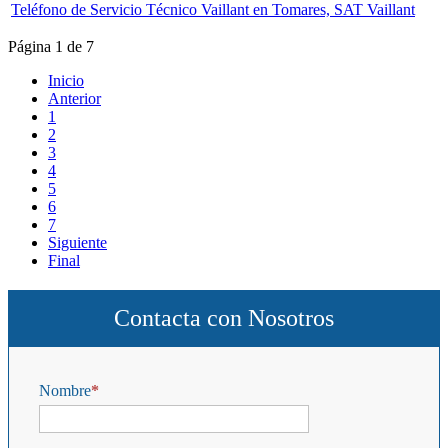
Teléfono de Servicio Técnico Vaillant en Tomares, SAT Vaillant
Página 1 de 7
Inicio
Anterior
1
2
3
4
5
6
7
Siguiente
Final
Contacta con Nosotros
Nombre