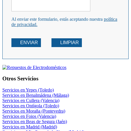
Al enviar este formulario, estás aceptando nuestra
política
de privacidad.
ENVIAR
LIMPIAR
Otros Servicios
Servicios en Yepes (Toledo)
Servicios en Benalmádena (Málaga)
Servicios en Cullera (Valencia)
Servicios en Ontígola (Toledo)
Servicios en Moraña (Pontevedra)
Servicios en Foios (Valencia)
Servicios en Beas de Segura (Jaén)
Servicios en Madrid (Madrid)