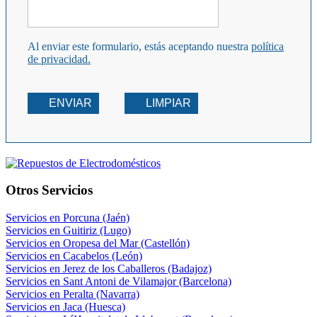
Al enviar este formulario, estás aceptando nuestra
política
de privacidad.
ENVIAR
LIMPIAR
Otros Servicios
Servicios en Porcuna (Jaén)
Servicios en Guitiriz (Lugo)
Servicios en Oropesa del Mar (Castellón)
Servicios en Cacabelos (León)
Servicios en Jerez de los Caballeros (Badajoz)
Servicios en Sant Antoni de Vilamajor (Barcelona)
Servicios en Peralta (Navarra)
Servicios en Jaca (Huesca)