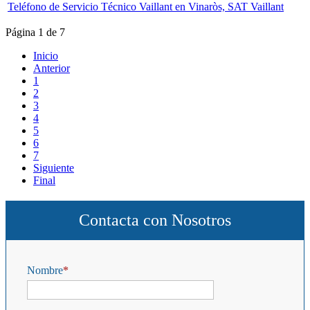
Teléfono de Servicio Técnico Vaillant en Vinaròs, SAT Vaillant
Página 1 de 7
Inicio
Anterior
1
2
3
4
5
6
7
Siguiente
Final
Contacta con Nosotros
Nombre