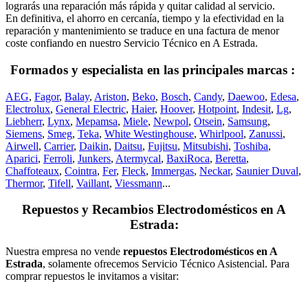
lograrás una reparación más rápida y quitar calidad al servicio.
En definitiva, el ahorro en cercanía, tiempo y la efectividad en la
reparación y mantenimiento se traduce en una factura de menor
coste confiando en nuestro Servicio Técnico en A Estrada.
Formados y especialista en las principales marcas :
AEG
,
Fagor
,
Balay
,
Ariston
,
Beko
,
Bosch
,
Candy
,
Daewoo
,
Edesa
,
Electrolux
,
General Electric
,
Haier
,
Hoover
,
Hotpoint
,
Indesit
,
Lg
,
Liebherr
,
Lynx
,
Mepamsa
,
Miele
,
Newpol
,
Otsein
,
Samsung
,
Siemens
,
Smeg
,
Teka
,
White Westinghouse
,
Whirlpool
,
Zanussi
,
Airwell
,
Carrier
,
Daikin
,
Daitsu
,
Fujitsu
,
Mitsubishi
,
Toshiba
,
Aparici
,
Ferroli
,
Junkers
,
Atermycal
,
BaxiRoca
,
Beretta
,
Chaffoteaux
,
Cointra
,
Fer
,
Fleck
,
Immergas
,
Neckar
,
Saunier Duval
,
Thermor
,
Tifell
,
Vaillant
,
Viessmann
...
Repuestos y Recambios Electrodomésticos en A
Estrada:
Nuestra empresa no vende
repuestos Electrodomésticos en A
Estrada
, solamente ofrecemos Servicio Técnico Asistencial. Para
comprar repuestos le invitamos a visitar: