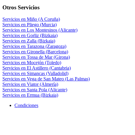
Otros Servicios
Servicios en Miño (A Coruña)
Servicios en Pliego (Murcia)
Servicios en Los Montesinos (Alicante)
Servicios en Gorliz (Bizkaia)
Servicios en Zalla (Bizkaia)
Servicios en Tarazona (Zaragoza)
Servicios en Gironella (Barcelona)
Servicios en Tossa de Mar (Girona)
Servicios en Mocejón (Toledo)
Servicios en El Astillero (Cantabria)
Servicios en Simancas (Valladolid)
Servicios en Vega de San Mateo (Las Palmas)
Servicios en Viator (Almería)
Servicios en Santa Pola (Alicante)
Servicios en Ermua (Bizkaia)
Condiciones