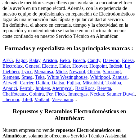
además de medidores específicos que ayudarán a encontrar el foco
de la avería en un tiempo récord. Además, con la experiencia de
nuestro equipo de profesionales en reparación de Electrodomésticos
lograrás una reparación más rápida y quitar calidad al servicio.
En definitiva, el ahorro en cercanía, tiempo y la efectividad en la
reparación y mantenimiento se traduce en una factura de menor
coste confiando en nuestro Servicio Técnico en Almuñécar.
Formados y especialista en las principales marcas :
AEG
,
Fagor
,
Balay
,
Ariston
,
Beko
,
Bosch
,
Candy
,
Daewoo
,
Edesa
,
Electrolux
,
General Electric
,
Haier
,
Hoover
,
Hotpoint
,
Indesit
,
Lg
,
Liebherr
,
Lynx
,
Mepamsa
,
Miele
,
Newpol
,
Otsein
,
Samsung
,
Siemens
,
Smeg
,
Teka
,
White Westinghouse
,
Whirlpool
,
Zanussi
,
Airwell
,
Carrier
,
Daikin
,
Daitsu
,
Fujitsu
,
Mitsubishi
,
Toshiba
,
Aparici
,
Ferroli
,
Junkers
,
Atermycal
,
BaxiRoca
,
Beretta
,
Chaffoteaux
,
Cointra
,
Fer
,
Fleck
,
Immergas
,
Neckar
,
Saunier Duval
,
Thermor
,
Tifell
,
Vaillant
,
Viessmann
...
Repuestos y Recambios Electrodomésticos en
Almuñécar:
Nuestra empresa no vende
repuestos Electrodomésticos en
Almuñécar
, solamente ofrecemos Servicio Técnico Asistencial.