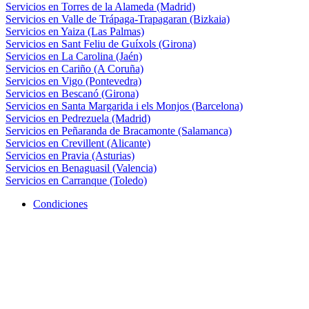
Servicios en Torres de la Alameda (Madrid)
Servicios en Valle de Trápaga-Trapagaran (Bizkaia)
Servicios en Yaiza (Las Palmas)
Servicios en Sant Feliu de Guíxols (Girona)
Servicios en La Carolina (Jaén)
Servicios en Cariño (A Coruña)
Servicios en Vigo (Pontevedra)
Servicios en Bescanó (Girona)
Servicios en Santa Margarida i els Monjos (Barcelona)
Servicios en Pedrezuela (Madrid)
Servicios en Peñaranda de Bracamonte (Salamanca)
Servicios en Crevillent (Alicante)
Servicios en Pravia (Asturias)
Servicios en Benaguasil (Valencia)
Servicios en Carranque (Toledo)
Condiciones