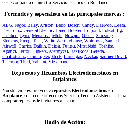
coste confiando en nuestro Servicio Técnico en Bujalance.
Formados y especialista en las principales marcas :
AEG
,
Fagor
,
Balay
,
Ariston
,
Beko
,
Bosch
,
Candy
,
Daewoo
,
Edesa
,
Electrolux
,
General Electric
,
Haier
,
Hoover
,
Hotpoint
,
Indesit
,
Lg
,
Liebherr
,
Lynx
,
Mepamsa
,
Miele
,
Newpol
,
Otsein
,
Samsung
,
Siemens
,
Smeg
,
Teka
,
White Westinghouse
,
Whirlpool
,
Zanussi
,
Airwell
,
Carrier
,
Daikin
,
Daitsu
,
Fujitsu
,
Mitsubishi
,
Toshiba
,
Aparici
,
Ferroli
,
Junkers
,
Atermycal
,
BaxiRoca
,
Beretta
,
Chaffoteaux
,
Cointra
,
Fer
,
Fleck
,
Immergas
,
Neckar
,
Saunier Duval
,
Thermor
,
Tifell
,
Vaillant
,
Viessmann
...
Repuestos y Recambios Electrodomésticos en
Bujalance:
Nuestra empresa no vende
repuestos Electrodomésticos en
Bujalance
, solamente ofrecemos Servicio Técnico Asistencial. Para
comprar repuestos le invitamos a visitar:
Rádio de Acción: