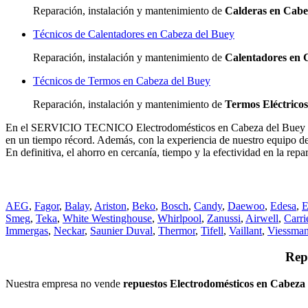
Reparación, instalación y mantenimiento de
Calderas en Cabe
Técnicos de Calentadores en Cabeza del Buey
Reparación, instalación y mantenimiento de
Calentadores en 
Técnicos de Termos en Cabeza del Buey
Reparación, instalación y mantenimiento de
Termos Eléctrico
En el SERVICIO TECNICO Electrodomésticos en Cabeza del Buey dispo
en un tiempo récord. Además, con la experiencia de nuestro equipo de 
En definitiva, el ahorro en cercanía, tiempo y la efectividad en la r
AEG
,
Fagor
,
Balay
,
Ariston
,
Beko
,
Bosch
,
Candy
,
Daewoo
,
Edesa
,
E
Smeg
,
Teka
,
White Westinghouse
,
Whirlpool
,
Zanussi
,
Airwell
,
Carri
Immergas
,
Neckar
,
Saunier Duval
,
Thermor
,
Tifell
,
Vaillant
,
Viessma
Rep
Nuestra empresa no vende
repuestos Electrodomésticos en Cabeza