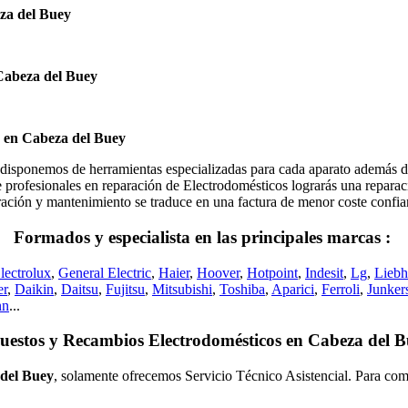
za del Buey
Cabeza del Buey
s en Cabeza del Buey
nemos de herramientas especializadas para cada aparato además de me
profesionales en reparación de Electrodomésticos lograrás una reparació
eparación y mantenimiento se traduce en una factura de menor coste conf
Formados y especialista en las principales marcas :
lectrolux
,
General Electric
,
Haier
,
Hoover
,
Hotpoint
,
Indesit
,
Lg
,
Liebh
er
,
Daikin
,
Daitsu
,
Fujitsu
,
Mitsubishi
,
Toshiba
,
Aparici
,
Ferroli
,
Junker
nn
...
uestos y Recambios Electrodomésticos en Cabeza del B
 del Buey
, solamente ofrecemos Servicio Técnico Asistencial. Para comp