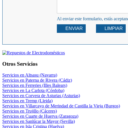
Al enviar este formulario, estás acepta
ENVIAR
LIMPIAR
Otros Servicios
Servicios en Altsasu (Navarra)
Servicios en Paterna de Rivera (Cádiz)
Servicios en Ferreries (Illes Balears)
Servicios en La Carlota (Córdoba)
Servicios en Corvera de Asturias (Asturias)
Servicios en Tremp (Lleida)
Servicios en Villarcayo de Merindad de Castilla la Vieja (Burgos)
Servicios en Trujillo (Cáceres)
Servicios en Cuarte de Huerva (Zaragoza)
Servicios en Sanlúcar la Mayor (Sevilla)
Servicios en Isla Cristina (Huelva)