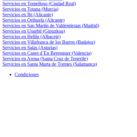
Servicios en Tomelloso (Ciudad Real)
Servicios en Totana (Murcia)
Servicios en Ibi (Alicante)
Servicios en Orihuela (Alicante)
Servicios en San Martín de Valdeiglesias (Madrid)
Servicios en Usurbil (Gipuzkoa)
Servicios en Hellín (Albacete)
Servicios en Villafranca de los Barros (Badajoz)
Servicios en Salas (Asturias)
Servicios en Canet d´En Berenguer (Valencia)
Servicios en Arona (Santa Cruz de Tenerife)
Servicios en Santa Marta de Tormes (Salamanca)
Condiciones