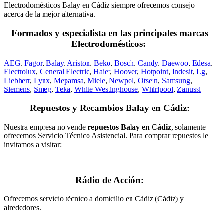
Electrodomésticos Balay en Cádiz siempre ofrecemos consejo
acerca de la mejor alternativa.
Formados y especialista en las principales marcas
Electrodomésticos:
AEG
,
Fagor
,
Balay
,
Ariston
,
Beko
,
Bosch
,
Candy
,
Daewoo
,
Edesa
,
Electrolux
,
General Electric
,
Haier
,
Hoover
,
Hotpoint
,
Indesit
,
Lg
,
Liebherr
,
Lynx
,
Mepamsa
,
Miele
,
Newpol
,
Otsein
,
Samsung
,
Siemens
,
Smeg
,
Teka
,
White Westinghouse
,
Whirlpool
,
Zanussi
Repuestos y Recambios Balay en Cádiz:
Nuestra empresa no vende
repuestos Balay en Cádiz
, solamente
ofrecemos Servicio Técnico Asistencial. Para comprar repuestos le
invitamos a visitar:
Rádio de Acción:
Ofrecemos servicio técnico a domicilio en Cádiz (Cádiz) y
alrededores.