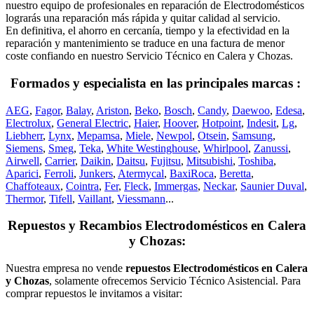
nuestro equipo de profesionales en reparación de Electrodomésticos
lograrás una reparación más rápida y quitar calidad al servicio.
En definitiva, el ahorro en cercanía, tiempo y la efectividad en la
reparación y mantenimiento se traduce en una factura de menor
coste confiando en nuestro Servicio Técnico en Calera y Chozas.
Formados y especialista en las principales marcas :
AEG
,
Fagor
,
Balay
,
Ariston
,
Beko
,
Bosch
,
Candy
,
Daewoo
,
Edesa
,
Electrolux
,
General Electric
,
Haier
,
Hoover
,
Hotpoint
,
Indesit
,
Lg
,
Liebherr
,
Lynx
,
Mepamsa
,
Miele
,
Newpol
,
Otsein
,
Samsung
,
Siemens
,
Smeg
,
Teka
,
White Westinghouse
,
Whirlpool
,
Zanussi
,
Airwell
,
Carrier
,
Daikin
,
Daitsu
,
Fujitsu
,
Mitsubishi
,
Toshiba
,
Aparici
,
Ferroli
,
Junkers
,
Atermycal
,
BaxiRoca
,
Beretta
,
Chaffoteaux
,
Cointra
,
Fer
,
Fleck
,
Immergas
,
Neckar
,
Saunier Duval
,
Thermor
,
Tifell
,
Vaillant
,
Viessmann
...
Repuestos y Recambios Electrodomésticos en Calera
y Chozas:
Nuestra empresa no vende
repuestos Electrodomésticos en Calera
y Chozas
, solamente ofrecemos Servicio Técnico Asistencial. Para
comprar repuestos le invitamos a visitar: