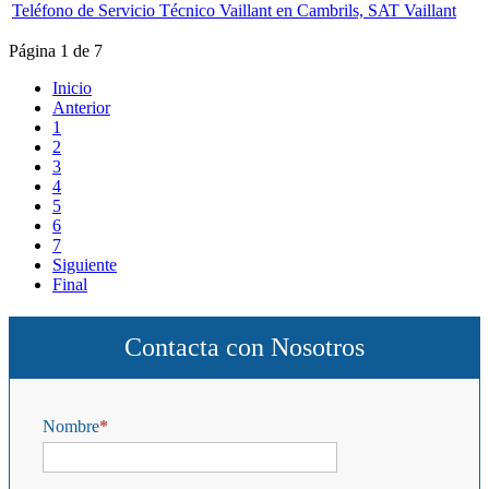
Teléfono de Servicio Técnico Vaillant en Cambrils, SAT Vaillant
Página 1 de 7
Inicio
Anterior
1
2
3
4
5
6
7
Siguiente
Final
Contacta con Nosotros
Nombre