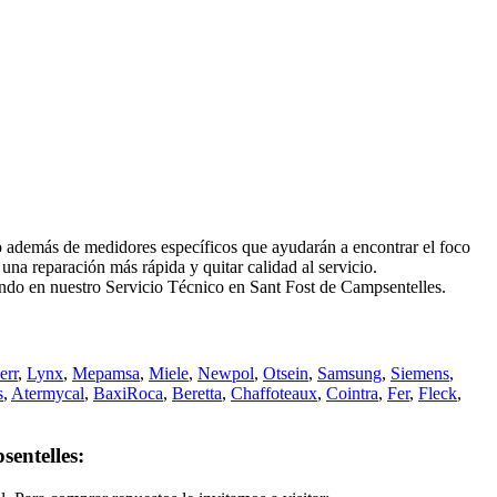
además de medidores específicos que ayudarán a encontrar el foco
na reparación más rápida y quitar calidad al servicio.
iando en nuestro Servicio Técnico en Sant Fost de Campsentelles.
err
,
Lynx
,
Mepamsa
,
Miele
,
Newpol
,
Otsein
,
Samsung
,
Siemens
,
s
,
Atermycal
,
BaxiRoca
,
Beretta
,
Chaffoteaux
,
Cointra
,
Fer
,
Fleck
,
entelles: