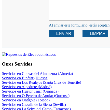
Al enviar este formulario, estás acepta
ENVIAR
LIMPIAR
Otros Servicios
Servicios en Cuevas del Almanzora (Almería)
Servicios en Binéfar (Huesca)
Servicios en Los Realejos (Santa Cruz de Tenerife)
Servicios en Alpedrete (Madrid)
Servicios en Huétor Tájar (Granada)
Servicios en O Pereiro de Aguiar (Ourense)
Servicios en Ontígola (Toledo)
Servicios en Cazalla de la Sierra (Sevilla)
Servicios en La Selva del Camp (Tarragona)