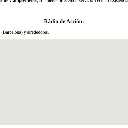
st de Campsentelles
, solamente ofrecemos Servicio Técnico Asistencial
Rádio de Acción:
 (Barcelona) y alrededores.