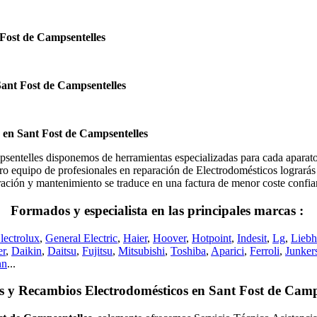
Fost de Campsentelles
Sant Fost de Campsentelles
 en Sant Fost de Campsentelles
elles disponemos de herramientas especializadas para cada aparato 
ro equipo de profesionales en reparación de Electrodomésticos lograrás u
eparación y mantenimiento se traduce en una factura de menor coste conf
Formados y especialista en las principales marcas :
lectrolux
,
General Electric
,
Haier
,
Hoover
,
Hotpoint
,
Indesit
,
Lg
,
Liebh
er
,
Daikin
,
Daitsu
,
Fujitsu
,
Mitsubishi
,
Toshiba
,
Aparici
,
Ferroli
,
Junker
nn
...
s y Recambios Electrodomésticos en Sant Fost de Camps