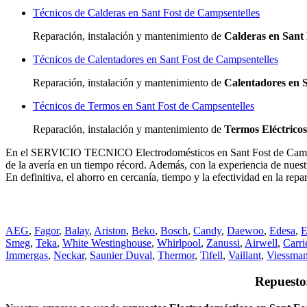
Técnicos de Calderas en Sant Fost de Campsentelles
Reparación, instalación y mantenimiento de
Calderas en Sant 
Técnicos de Calentadores en Sant Fost de Campsentelles
Reparación, instalación y mantenimiento de
Calentadores en 
Técnicos de Termos en Sant Fost de Campsentelles
Reparación, instalación y mantenimiento de
Termos Eléctricos
En el SERVICIO TECNICO Electrodomésticos en Sant Fost de Campsent
de la avería en un tiempo récord. Además, con la experiencia de nuest
En definitiva, el ahorro en cercanía, tiempo y la efectividad en la r
AEG
,
Fagor
,
Balay
,
Ariston
,
Beko
,
Bosch
,
Candy
,
Daewoo
,
Edesa
,
E
Smeg
,
Teka
,
White Westinghouse
,
Whirlpool
,
Zanussi
,
Airwell
,
Carri
Immergas
,
Neckar
,
Saunier Duval
,
Thermor
,
Tifell
,
Vaillant
,
Viessma
Repuesto