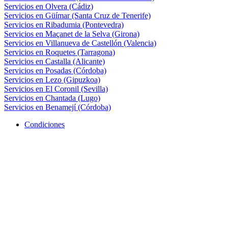
Servicios en Olvera (Cádiz)
Servicios en Güímar (Santa Cruz de Tenerife)
Servicios en Ribadumia (Pontevedra)
Servicios en Maçanet de la Selva (Girona)
Servicios en Villanueva de Castellón (Valencia)
Servicios en Roquetes (Tarragona)
Servicios en Castalla (Alicante)
Servicios en Posadas (Córdoba)
Servicios en Lezo (Gipuzkoa)
Servicios en El Coronil (Sevilla)
Servicios en Chantada (Lugo)
Servicios en Benamejí (Córdoba)
Condiciones