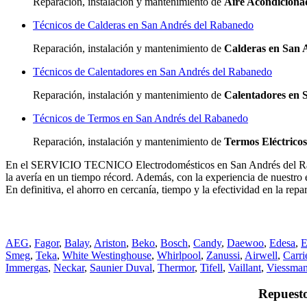
Reparación, instalación y mantenimiento de
Aire Acondiciona
Técnicos de Calderas en San Andrés del Rabanedo
Reparación, instalación y mantenimiento de
Calderas en San 
Técnicos de Calentadores en San Andrés del Rabanedo
Reparación, instalación y mantenimiento de
Calentadores en 
Técnicos de Termos en San Andrés del Rabanedo
Reparación, instalación y mantenimiento de
Termos Eléctrico
En el SERVICIO TECNICO Electrodomésticos en San Andrés del Raban
la avería en un tiempo récord. Además, con la experiencia de nuestro 
En definitiva, el ahorro en cercanía, tiempo y la efectividad en la r
AEG
,
Fagor
,
Balay
,
Ariston
,
Beko
,
Bosch
,
Candy
,
Daewoo
,
Edesa
,
E
Smeg
,
Teka
,
White Westinghouse
,
Whirlpool
,
Zanussi
,
Airwell
,
Carri
Immergas
,
Neckar
,
Saunier Duval
,
Thermor
,
Tifell
,
Vaillant
,
Viessma
Repuesto