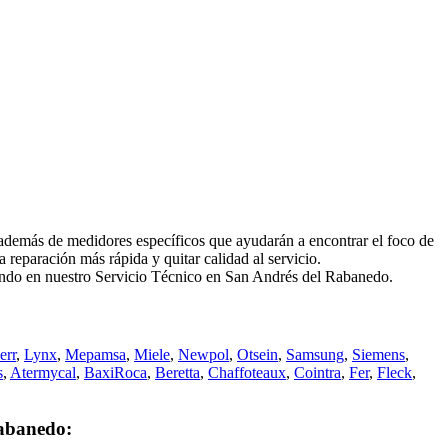
emás de medidores específicos que ayudarán a encontrar el foco de
reparación más rápida y quitar calidad al servicio.
fiando en nuestro Servicio Técnico en San Andrés del Rabanedo.
err
,
Lynx
,
Mepamsa
,
Miele
,
Newpol
,
Otsein
,
Samsung
,
Siemens
,
s
,
Atermycal
,
BaxiRoca
,
Beretta
,
Chaffoteaux
,
Cointra
,
Fer
,
Fleck
,
Rabanedo: