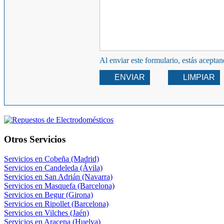
Al enviar este formulario, estás acepta
ENVIAR
LIMPIAR
Otros Servicios
Servicios en Cobeña (Madrid)
Servicios en Candeleda (Ávila)
Servicios en San Adrián (Navarra)
Servicios en Masquefa (Barcelona)
Servicios en Begur (Girona)
Servicios en Ripollet (Barcelona)
Servicios en Vilches (Jaén)
Servicios en Aracena (Huelva)