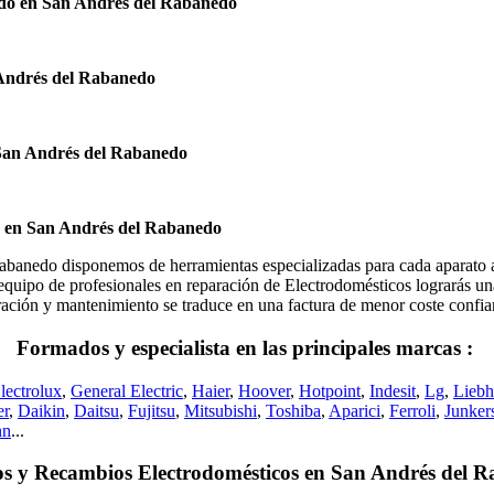
do en San Andrés del Rabanedo
Andrés del Rabanedo
San Andrés del Rabanedo
s en San Andrés del Rabanedo
edo disponemos de herramientas especializadas para cada aparato ad
equipo de profesionales en reparación de Electrodomésticos lograrás una 
eparación y mantenimiento se traduce en una factura de menor coste con
Formados y especialista en las principales marcas :
lectrolux
,
General Electric
,
Haier
,
Hoover
,
Hotpoint
,
Indesit
,
Lg
,
Liebh
er
,
Daikin
,
Daitsu
,
Fujitsu
,
Mitsubishi
,
Toshiba
,
Aparici
,
Ferroli
,
Junker
nn
...
s y Recambios Electrodomésticos en San Andrés del 