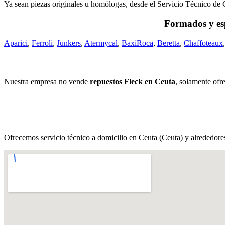
Ya sean piezas originales u homólogas, desde el Servicio Técnico de 
Formados y esp
Aparici
,
Ferroli
,
Junkers
,
Atermycal
,
BaxiRoca
,
Beretta
,
Chaffoteaux
Nuestra empresa no vende
repuestos Fleck en Ceuta
, solamente ofr
Ofrecemos servicio técnico a domicilio en Ceuta (Ceuta) y alrededore