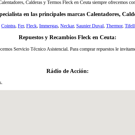
Calentadores, Calderas y Termos Fleck en Ceuta siempre ofrecemos cons
ecialista en las principales marcas Calentadores, Cal
,
Cointra
,
Fer
,
Fleck
,
Immergas
,
Neckar
,
Saunier Duval
,
Thermor
,
Tifell
Repuestos y Recambios Fleck en Ceuta:
ecemos Servicio Técnico Asistencial. Para comprar repuestos le invitamos
Rádio de Acción:
s.