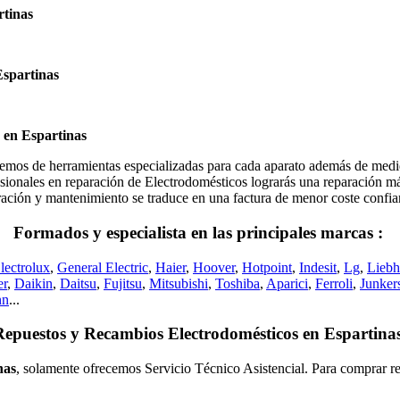
rtinas
Espartinas
 en Espartinas
de herramientas especializadas para cada aparato además de medidore
ionales en reparación de Electrodomésticos lograrás una reparación más 
eparación y mantenimiento se traduce en una factura de menor coste confi
Formados y especialista en las principales marcas :
lectrolux
,
General Electric
,
Haier
,
Hoover
,
Hotpoint
,
Indesit
,
Lg
,
Liebh
er
,
Daikin
,
Daitsu
,
Fujitsu
,
Mitsubishi
,
Toshiba
,
Aparici
,
Ferroli
,
Junker
nn
...
Repuestos y Recambios Electrodomésticos en Espartinas
nas
, solamente ofrecemos Servicio Técnico Asistencial. Para comprar rep