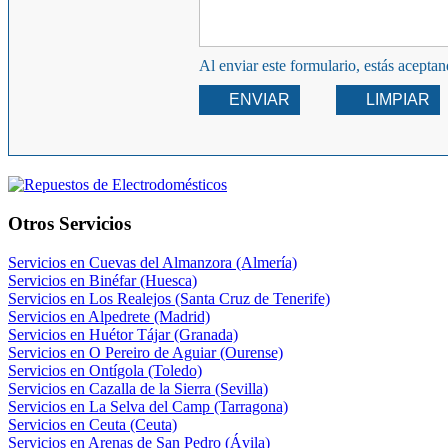
Al enviar este formulario, estás acepta
ENVIAR
LIMPIAR
Otros Servicios
Servicios en Cuevas del Almanzora (Almería)
Servicios en Binéfar (Huesca)
Servicios en Los Realejos (Santa Cruz de Tenerife)
Servicios en Alpedrete (Madrid)
Servicios en Huétor Tájar (Granada)
Servicios en O Pereiro de Aguiar (Ourense)
Servicios en Ontígola (Toledo)
Servicios en Cazalla de la Sierra (Sevilla)
Servicios en La Selva del Camp (Tarragona)
Servicios en Ceuta (Ceuta)
Servicios en Arenas de San Pedro (Ávila)