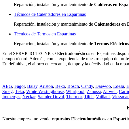
Reparación, instalación y mantenimiento de
Calderas en Espa
Técnicos de Calentadores en Espartinas
Reparación, instalación y mantenimiento de
Calentadores en 
Técnicos de Termos en Espartinas
Reparación, instalación y mantenimiento de
Termos Eléctricos
En el SERVICIO TECNICO Electrodomésticos en Espartinas disponemos 
tiempo récord. Además, con la experiencia de nuestro equipo de profes
En definitiva, el ahorro en cercanía, tiempo y la efectividad en la r
AEG
,
Fagor
,
Balay
,
Ariston
,
Beko
,
Bosch
,
Candy
,
Daewoo
,
Edesa
,
E
Smeg
,
Teka
,
White Westinghouse
,
Whirlpool
,
Zanussi
,
Airwell
,
Carri
Immergas
,
Neckar
,
Saunier Duval
,
Thermor
,
Tifell
,
Vaillant
,
Viessma
Nuestra empresa no vende
repuestos Electrodomésticos en Esparti