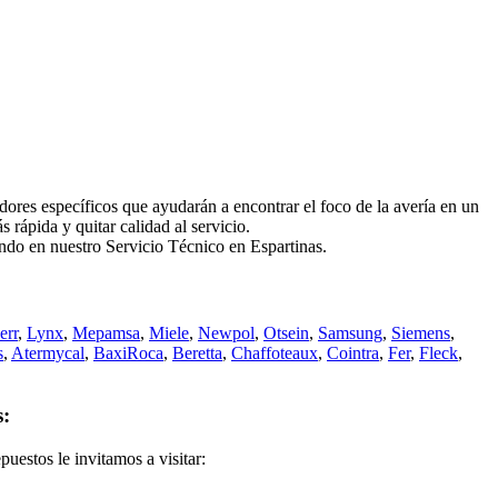
s específicos que ayudarán a encontrar el foco de la avería en un
rápida y quitar calidad al servicio.
ando en nuestro Servicio Técnico en Espartinas.
err
,
Lynx
,
Mepamsa
,
Miele
,
Newpol
,
Otsein
,
Samsung
,
Siemens
,
s
,
Atermycal
,
BaxiRoca
,
Beretta
,
Chaffoteaux
,
Cointra
,
Fer
,
Fleck
,
:
uestos le invitamos a visitar: