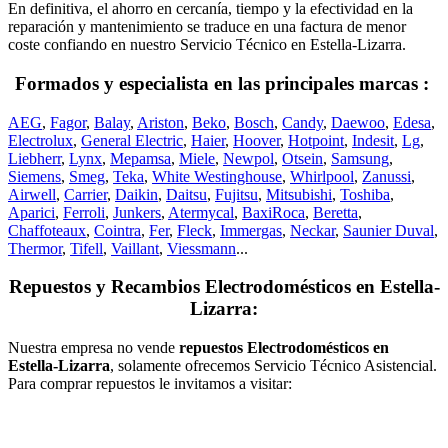
En definitiva, el ahorro en cercanía, tiempo y la efectividad en la
reparación y mantenimiento se traduce en una factura de menor
coste confiando en nuestro Servicio Técnico en Estella-Lizarra.
Formados y especialista en las principales marcas :
AEG
,
Fagor
,
Balay
,
Ariston
,
Beko
,
Bosch
,
Candy
,
Daewoo
,
Edesa
,
Electrolux
,
General Electric
,
Haier
,
Hoover
,
Hotpoint
,
Indesit
,
Lg
,
Liebherr
,
Lynx
,
Mepamsa
,
Miele
,
Newpol
,
Otsein
,
Samsung
,
Siemens
,
Smeg
,
Teka
,
White Westinghouse
,
Whirlpool
,
Zanussi
,
Airwell
,
Carrier
,
Daikin
,
Daitsu
,
Fujitsu
,
Mitsubishi
,
Toshiba
,
Aparici
,
Ferroli
,
Junkers
,
Atermycal
,
BaxiRoca
,
Beretta
,
Chaffoteaux
,
Cointra
,
Fer
,
Fleck
,
Immergas
,
Neckar
,
Saunier Duval
,
Thermor
,
Tifell
,
Vaillant
,
Viessmann
...
Repuestos y Recambios Electrodomésticos en Estella-
Lizarra:
Nuestra empresa no vende
repuestos Electrodomésticos en
Estella-Lizarra
, solamente ofrecemos Servicio Técnico Asistencial.
Para comprar repuestos le invitamos a visitar: