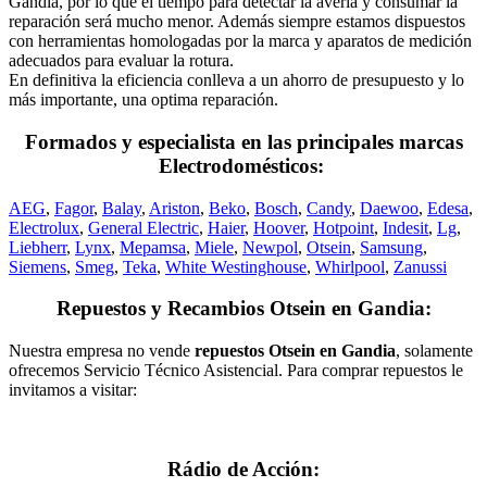
Gandia, por lo que el tiempo para detectar la avería y consumar la
reparación será mucho menor. Además siempre estamos dispuestos
con herramientas homologadas por la marca y aparatos de medición
adecuados para evaluar la rotura.
En definitiva la eficiencia conlleva a un ahorro de presupuesto y lo
más importante, una optima reparación.
Formados y especialista en las principales marcas
Electrodomésticos:
AEG
,
Fagor
,
Balay
,
Ariston
,
Beko
,
Bosch
,
Candy
,
Daewoo
,
Edesa
,
Electrolux
,
General Electric
,
Haier
,
Hoover
,
Hotpoint
,
Indesit
,
Lg
,
Liebherr
,
Lynx
,
Mepamsa
,
Miele
,
Newpol
,
Otsein
,
Samsung
,
Siemens
,
Smeg
,
Teka
,
White Westinghouse
,
Whirlpool
,
Zanussi
Repuestos y Recambios Otsein en Gandia:
Nuestra empresa no vende
repuestos Otsein en Gandia
, solamente
ofrecemos Servicio Técnico Asistencial. Para comprar repuestos le
invitamos a visitar:
Rádio de Acción: