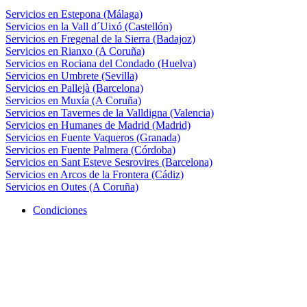
Servicios en Estepona (Málaga)
Servicios en la Vall d´Uixó (Castellón)
Servicios en Fregenal de la Sierra (Badajoz)
Servicios en Rianxo (A Coruña)
Servicios en Rociana del Condado (Huelva)
Servicios en Umbrete (Sevilla)
Servicios en Pallejà (Barcelona)
Servicios en Muxía (A Coruña)
Servicios en Tavernes de la Valldigna (Valencia)
Servicios en Humanes de Madrid (Madrid)
Servicios en Fuente Vaqueros (Granada)
Servicios en Fuente Palmera (Córdoba)
Servicios en Sant Esteve Sesrovires (Barcelona)
Servicios en Arcos de la Frontera (Cádiz)
Servicios en Outes (A Coruña)
Condiciones