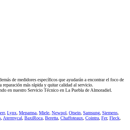
más de medidores específicos que ayudarán a encontrar el foco de
reparación más rápida y quitar calidad al servicio.
iando en nuestro Servicio Técnico en La Puebla de Almoradiel.
err
,
Lynx
,
Mepamsa
,
Miele
,
Newpol
,
Otsein
,
Samsung
,
Siemens
,
s
,
Atermycal
,
BaxiRoca
,
Beretta
,
Chaffoteaux
,
Cointra
,
Fer
,
Fleck
,