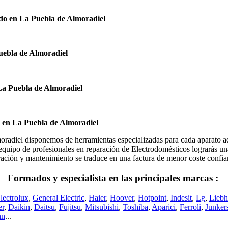
do en La Puebla de Almoradiel
uebla de Almoradiel
La Puebla de Almoradiel
s en La Puebla de Almoradiel
el disponemos de herramientas especializadas para cada aparato ade
equipo de profesionales en reparación de Electrodomésticos lograrás una 
eparación y mantenimiento se traduce en una factura de menor coste conf
Formados y especialista en las principales marcas :
lectrolux
,
General Electric
,
Haier
,
Hoover
,
Hotpoint
,
Indesit
,
Lg
,
Liebh
er
,
Daikin
,
Daitsu
,
Fujitsu
,
Mitsubishi
,
Toshiba
,
Aparici
,
Ferroli
,
Junker
nn
...