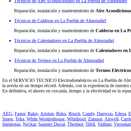
Técnicos de Aire Acondicionado en La Puebla de Almoradiel
Reparación, instalación y mantenimiento de
Aire Acondiciona
Técnicos de Calderas en La Puebla de Almoradiel
Reparación, instalación y mantenimiento de
Calderas en La P
Técnicos de Calentadores en La Puebla de Almoradiel
Reparación, instalación y mantenimiento de
Calentadores en 
Técnicos de Termos en La Puebla de Almoradiel
Reparación, instalación y mantenimiento de
Termos Eléctrico
En el SERVICIO TECNICO Electrodomésticos en La Puebla de Almoradi
la avería en un tiempo récord. Además, con la experiencia de nuestro 
En definitiva, el ahorro en cercanía, tiempo y la efectividad en la r
AEG
,
Fagor
,
Balay
,
Ariston
,
Beko
,
Bosch
,
Candy
,
Daewoo
,
Edesa
,
E
Smeg
,
Teka
,
White Westinghouse
,
Whirlpool
,
Zanussi
,
Airwell
,
Carri
Immergas
,
Neckar
,
Saunier Duval
,
Thermor
,
Tifell
,
Vaillant
,
Viessma