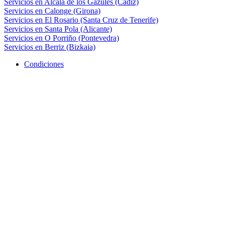
Servicios en Alcalá de los Gazules (Cádiz)
Servicios en Calonge (Girona)
Servicios en El Rosario (Santa Cruz de Tenerife)
Servicios en Santa Pola (Alicante)
Servicios en O Porriño (Pontevedra)
Servicios en Berriz (Bizkaia)
Condiciones