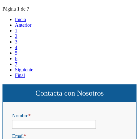
Página 1 de 7
Inicio
Anterior
1
2
3
4
5
6
7
Siguiente
Final
Contacta con Nosotros
Nombre
Email