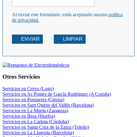
Al enviar este formulario, estás aceptando nuestra
política
de privacidad.
ENVIAR
LIMPIAR
Otros Servicios
Servicios en Cervo (Lugo)
Servicios en As Pontes de García Rodríguez (A Coruña)
Servicios en Porqueres (Girona)
Servicios en Sant Quirze del Vallès (Barcelona)
Servicios en La Muela (Zaragoza)
Servicios en Beas (Huelva)
Servicios en La Carlota (Córdoba)
Servicios en Santa Cruz de la Zarza (Toledo)
Servicios en La Llagosta (Barcelona)