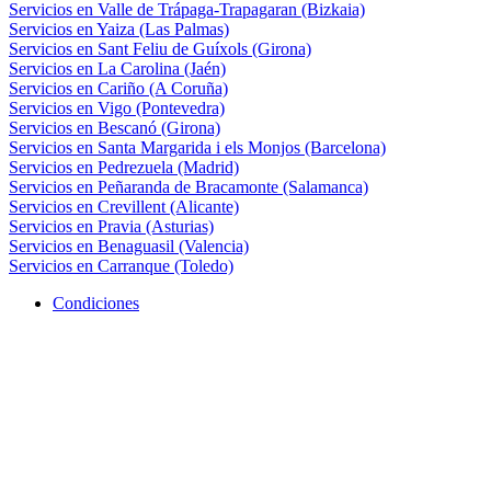
Servicios en Valle de Trápaga-Trapagaran (Bizkaia)
Servicios en Yaiza (Las Palmas)
Servicios en Sant Feliu de Guíxols (Girona)
Servicios en La Carolina (Jaén)
Servicios en Cariño (A Coruña)
Servicios en Vigo (Pontevedra)
Servicios en Bescanó (Girona)
Servicios en Santa Margarida i els Monjos (Barcelona)
Servicios en Pedrezuela (Madrid)
Servicios en Peñaranda de Bracamonte (Salamanca)
Servicios en Crevillent (Alicante)
Servicios en Pravia (Asturias)
Servicios en Benaguasil (Valencia)
Servicios en Carranque (Toledo)
Condiciones