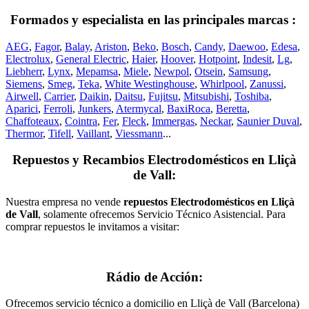
Formados y especialista en las principales marcas :
AEG
,
Fagor
,
Balay
,
Ariston
,
Beko
,
Bosch
,
Candy
,
Daewoo
,
Edesa
,
Electrolux
,
General Electric
,
Haier
,
Hoover
,
Hotpoint
,
Indesit
,
Lg
,
Liebherr
,
Lynx
,
Mepamsa
,
Miele
,
Newpol
,
Otsein
,
Samsung
,
Siemens
,
Smeg
,
Teka
,
White Westinghouse
,
Whirlpool
,
Zanussi
,
Airwell
,
Carrier
,
Daikin
,
Daitsu
,
Fujitsu
,
Mitsubishi
,
Toshiba
,
Aparici
,
Ferroli
,
Junkers
,
Atermycal
,
BaxiRoca
,
Beretta
,
Chaffoteaux
,
Cointra
,
Fer
,
Fleck
,
Immergas
,
Neckar
,
Saunier Duval
,
Thermor
,
Tifell
,
Vaillant
,
Viessmann
...
Repuestos y Recambios Electrodomésticos en Lliçà
de Vall:
Nuestra empresa no vende
repuestos Electrodomésticos en Lliçà
de Vall
, solamente ofrecemos Servicio Técnico Asistencial. Para
comprar repuestos le invitamos a visitar:
Rádio de Acción:
Ofrecemos servicio técnico a domicilio en Lliçà de Vall (Barcelona)