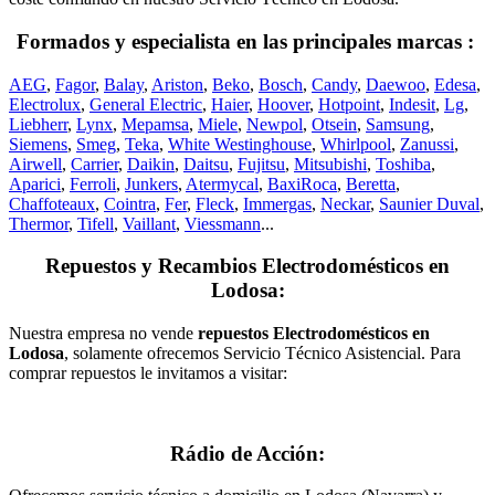
Formados y especialista en las principales marcas :
AEG
,
Fagor
,
Balay
,
Ariston
,
Beko
,
Bosch
,
Candy
,
Daewoo
,
Edesa
,
Electrolux
,
General Electric
,
Haier
,
Hoover
,
Hotpoint
,
Indesit
,
Lg
,
Liebherr
,
Lynx
,
Mepamsa
,
Miele
,
Newpol
,
Otsein
,
Samsung
,
Siemens
,
Smeg
,
Teka
,
White Westinghouse
,
Whirlpool
,
Zanussi
,
Airwell
,
Carrier
,
Daikin
,
Daitsu
,
Fujitsu
,
Mitsubishi
,
Toshiba
,
Aparici
,
Ferroli
,
Junkers
,
Atermycal
,
BaxiRoca
,
Beretta
,
Chaffoteaux
,
Cointra
,
Fer
,
Fleck
,
Immergas
,
Neckar
,
Saunier Duval
,
Thermor
,
Tifell
,
Vaillant
,
Viessmann
...
Repuestos y Recambios Electrodomésticos en
Lodosa:
Nuestra empresa no vende
repuestos Electrodomésticos en
Lodosa
, solamente ofrecemos Servicio Técnico Asistencial. Para
comprar repuestos le invitamos a visitar:
Rádio de Acción: