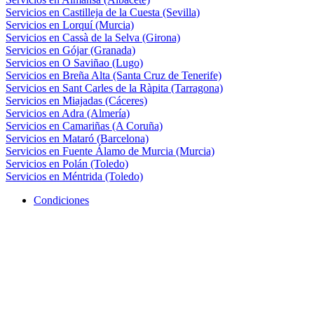
Servicios en Castilleja de la Cuesta (Sevilla)
Servicios en Lorquí (Murcia)
Servicios en Cassà de la Selva (Girona)
Servicios en Gójar (Granada)
Servicios en O Saviñao (Lugo)
Servicios en Breña Alta (Santa Cruz de Tenerife)
Servicios en Sant Carles de la Ràpita (Tarragona)
Servicios en Miajadas (Cáceres)
Servicios en Adra (Almería)
Servicios en Camariñas (A Coruña)
Servicios en Mataró (Barcelona)
Servicios en Fuente Álamo de Murcia (Murcia)
Servicios en Polán (Toledo)
Servicios en Méntrida (Toledo)
Condiciones