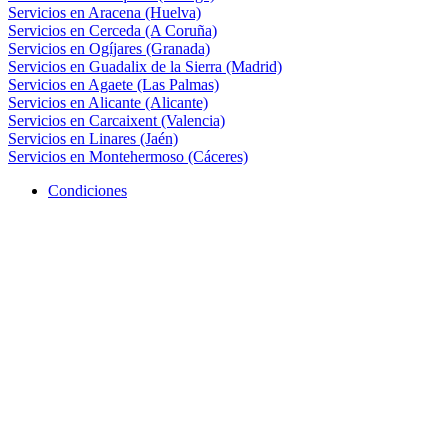
Servicios en Aracena (Huelva)
Servicios en Cerceda (A Coruña)
Servicios en Ogíjares (Granada)
Servicios en Guadalix de la Sierra (Madrid)
Servicios en Agaete (Las Palmas)
Servicios en Alicante (Alicante)
Servicios en Carcaixent (Valencia)
Servicios en Linares (Jaén)
Servicios en Montehermoso (Cáceres)
Condiciones