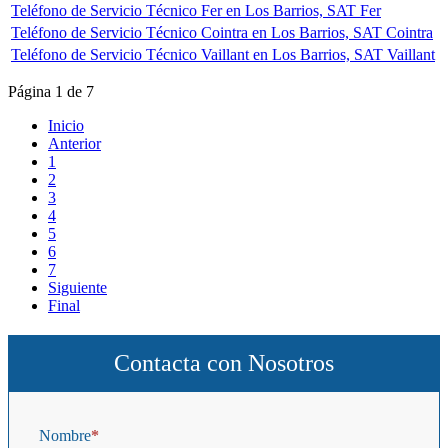
Teléfono de Servicio Técnico Fer en Los Barrios, SAT Fer
Teléfono de Servicio Técnico Cointra en Los Barrios, SAT Cointra
Teléfono de Servicio Técnico Vaillant en Los Barrios, SAT Vaillant
Página 1 de 7
Inicio
Anterior
1
2
3
4
5
6
7
Siguiente
Final
Contacta con Nosotros
Nombre