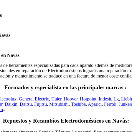
s
Navàs
s en Navàs
erramientas especializadas para cada aparato además de medidores es
ionales en reparación de Electrodomésticos lograrás una reparación más 
eparación y mantenimiento se traduce en una factura de menor coste conf
Formados y especialista en las principales marcas :
lectrolux
,
General Electric
,
Haier
,
Hoover
,
Hotpoint
,
Indesit
,
Lg
,
Liebh
er
,
Daikin
,
Daitsu
,
Fujitsu
,
Mitsubishi
,
Toshiba
,
Aparici
,
Ferroli
,
Junker
nn
...
Repuestos y Recambios Electrodomésticos en Navàs: