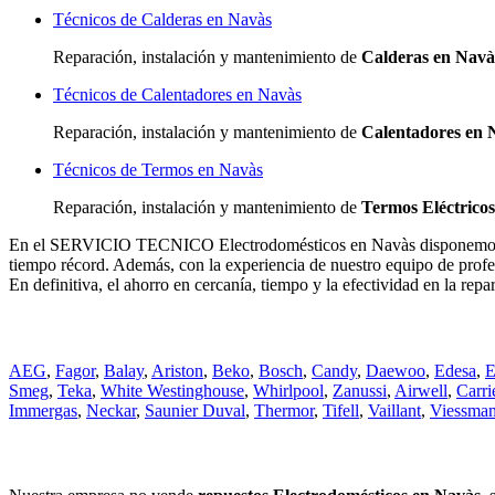
Técnicos de Calderas en Navàs
Reparación, instalación y mantenimiento de
Calderas en Navà
Técnicos de Calentadores en Navàs
Reparación, instalación y mantenimiento de
Calentadores en 
Técnicos de Termos en Navàs
Reparación, instalación y mantenimiento de
Termos Eléctrico
En el SERVICIO TECNICO Electrodomésticos en Navàs disponemos de h
tiempo récord. Además, con la experiencia de nuestro equipo de profes
En definitiva, el ahorro en cercanía, tiempo y la efectividad en la r
AEG
,
Fagor
,
Balay
,
Ariston
,
Beko
,
Bosch
,
Candy
,
Daewoo
,
Edesa
,
E
Smeg
,
Teka
,
White Westinghouse
,
Whirlpool
,
Zanussi
,
Airwell
,
Carri
Immergas
,
Neckar
,
Saunier Duval
,
Thermor
,
Tifell
,
Vaillant
,
Viessma