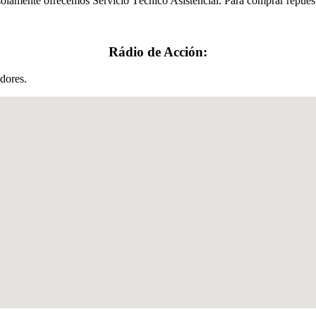
solamente ofrecemos Servicio Técnico Asistencial. Para comprar repuesto
Rádio de Acción:
dores.