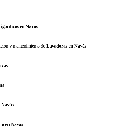
rigoríficos en Navàs
alación y mantenimiento de
Lavadoras en Navàs
avàs
às
n Navàs
do en Navàs