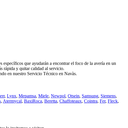
pecíficos que ayudarán a encontrar el foco de la avería en un
rápida y quitar calidad al servicio.
iando en nuestro Servicio Técnico en Navàs.
err
,
Lynx
,
Mepamsa
,
Miele
,
Newpol
,
Otsein
,
Samsung
,
Siemens
,
s
,
Atermycal
,
BaxiRoca
,
Beretta
,
Chaffoteaux
,
Cointra
,
Fer
,
Fleck
,