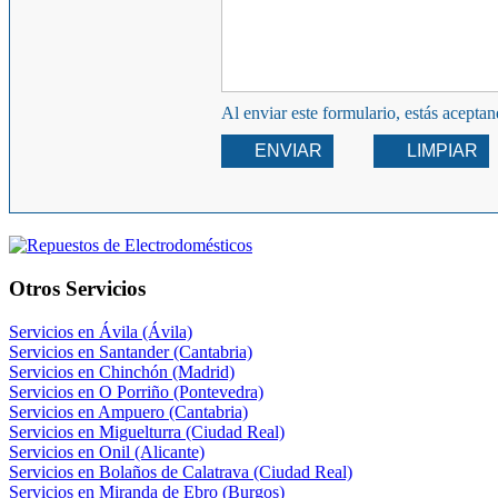
Al enviar este formulario, estás acepta
ENVIAR
LIMPIAR
Otros Servicios
Servicios en Ávila (Ávila)
Servicios en Santander (Cantabria)
Servicios en Chinchón (Madrid)
Servicios en O Porriño (Pontevedra)
Servicios en Ampuero (Cantabria)
Servicios en Miguelturra (Ciudad Real)
Servicios en Onil (Alicante)
Servicios en Bolaños de Calatrava (Ciudad Real)
Servicios en Miranda de Ebro (Burgos)