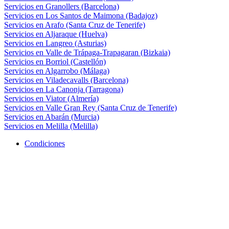
Servicios en Granollers (Barcelona)
Servicios en Los Santos de Maimona (Badajoz)
Servicios en Arafo (Santa Cruz de Tenerife)
Servicios en Aljaraque (Huelva)
Servicios en Langreo (Asturias)
Servicios en Valle de Trápaga-Trapagaran (Bizkaia)
Servicios en Borriol (Castellón)
Servicios en Algarrobo (Málaga)
Servicios en Viladecavalls (Barcelona)
Servicios en La Canonja (Tarragona)
Servicios en Viator (Almería)
Servicios en Valle Gran Rey (Santa Cruz de Tenerife)
Servicios en Abarán (Murcia)
Servicios en Melilla (Melilla)
Condiciones