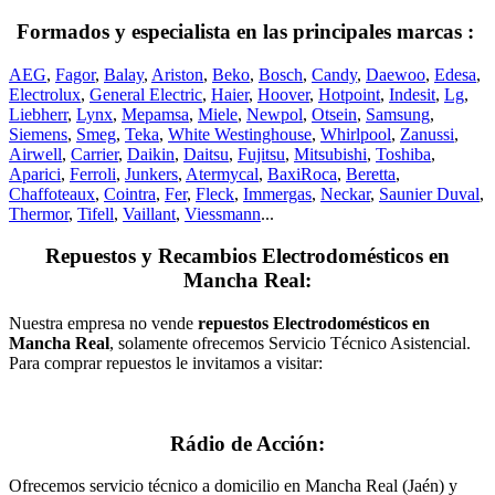
Formados y especialista en las principales marcas :
AEG
,
Fagor
,
Balay
,
Ariston
,
Beko
,
Bosch
,
Candy
,
Daewoo
,
Edesa
,
Electrolux
,
General Electric
,
Haier
,
Hoover
,
Hotpoint
,
Indesit
,
Lg
,
Liebherr
,
Lynx
,
Mepamsa
,
Miele
,
Newpol
,
Otsein
,
Samsung
,
Siemens
,
Smeg
,
Teka
,
White Westinghouse
,
Whirlpool
,
Zanussi
,
Airwell
,
Carrier
,
Daikin
,
Daitsu
,
Fujitsu
,
Mitsubishi
,
Toshiba
,
Aparici
,
Ferroli
,
Junkers
,
Atermycal
,
BaxiRoca
,
Beretta
,
Chaffoteaux
,
Cointra
,
Fer
,
Fleck
,
Immergas
,
Neckar
,
Saunier Duval
,
Thermor
,
Tifell
,
Vaillant
,
Viessmann
...
Repuestos y Recambios Electrodomésticos en
Mancha Real:
Nuestra empresa no vende
repuestos Electrodomésticos en
Mancha Real
, solamente ofrecemos Servicio Técnico Asistencial.
Para comprar repuestos le invitamos a visitar:
Rádio de Acción:
Ofrecemos servicio técnico a domicilio en Mancha Real (Jaén) y