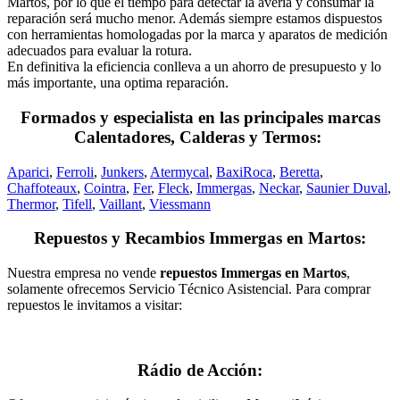
Martos, por lo que el tiempo para detectar la avería y consumar la
reparación será mucho menor. Además siempre estamos dispuestos
con herramientas homologadas por la marca y aparatos de medición
adecuados para evaluar la rotura.
En definitiva la eficiencia conlleva a un ahorro de presupuesto y lo
más importante, una optima reparación.
Formados y especialista en las principales marcas
Calentadores, Calderas y Termos:
Aparici
,
Ferroli
,
Junkers
,
Atermycal
,
BaxiRoca
,
Beretta
,
Chaffoteaux
,
Cointra
,
Fer
,
Fleck
,
Immergas
,
Neckar
,
Saunier Duval
,
Thermor
,
Tifell
,
Vaillant
,
Viessmann
Repuestos y Recambios Immergas en Martos:
Nuestra empresa no vende
repuestos Immergas en Martos
,
solamente ofrecemos Servicio Técnico Asistencial. Para comprar
repuestos le invitamos a visitar:
Rádio de Acción: