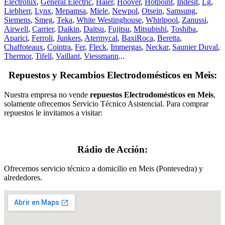
Electrolux
,
General Electric
,
Haier
,
Hoover
,
Hotpoint
,
Indesit
,
Lg
,
Liebherr
,
Lynx
,
Mepamsa
,
Miele
,
Newpol
,
Otsein
,
Samsung
,
Siemens
,
Smeg
,
Teka
,
White Westinghouse
,
Whirlpool
,
Zanussi
,
Airwell
,
Carrier
,
Daikin
,
Daitsu
,
Fujitsu
,
Mitsubishi
,
Toshiba
,
Aparici
,
Ferroli
,
Junkers
,
Atermycal
,
BaxiRoca
,
Beretta
,
Chaffoteaux
,
Cointra
,
Fer
,
Fleck
,
Immergas
,
Neckar
,
Saunier Duval
,
Thermor
,
Tifell
,
Vaillant
,
Viessmann
...
Repuestos y Recambios Electrodomésticos en Meis:
Nuestra empresa no vende
repuestos Electrodomésticos en Meis
,
solamente ofrecemos Servicio Técnico Asistencial. Para comprar
repuestos le invitamos a visitar:
Rádio de Acción:
Ofrecemos servicio técnico a domicilio en Meis (Pontevedra) y
alrededores.