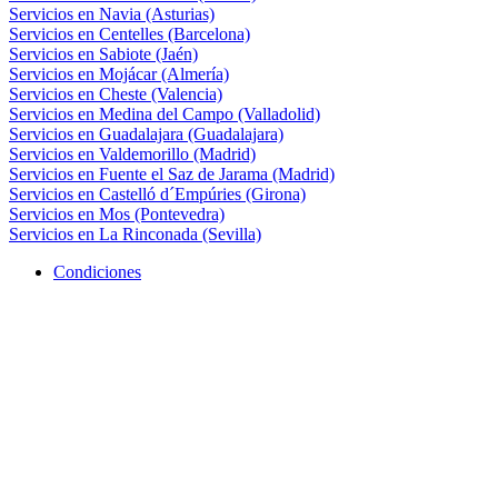
Servicios en Navia (Asturias)
Servicios en Centelles (Barcelona)
Servicios en Sabiote (Jaén)
Servicios en Mojácar (Almería)
Servicios en Cheste (Valencia)
Servicios en Medina del Campo (Valladolid)
Servicios en Guadalajara (Guadalajara)
Servicios en Valdemorillo (Madrid)
Servicios en Fuente el Saz de Jarama (Madrid)
Servicios en Castelló d´Empúries (Girona)
Servicios en Mos (Pontevedra)
Servicios en La Rinconada (Sevilla)
Condiciones