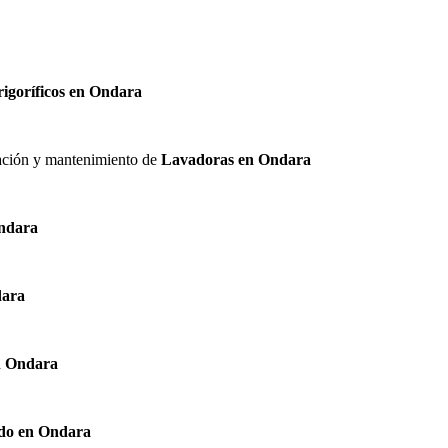
rigoríficos en Ondara
alación y mantenimiento de
Lavadoras en Ondara
Ondara
dara
n Ondara
ado en Ondara