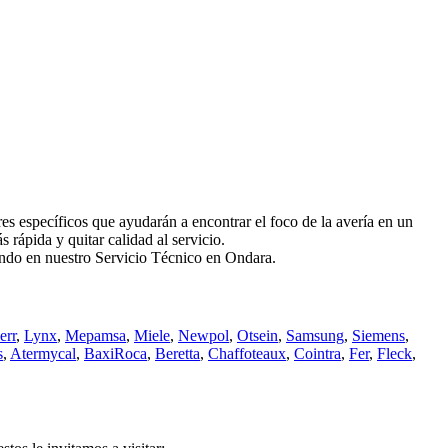
specíficos que ayudarán a encontrar el foco de la avería en un
rápida y quitar calidad al servicio.
iando en nuestro Servicio Técnico en Ondara.
err
,
Lynx
,
Mepamsa
,
Miele
,
Newpol
,
Otsein
,
Samsung
,
Siemens
,
s
,
Atermycal
,
BaxiRoca
,
Beretta
,
Chaffoteaux
,
Cointra
,
Fer
,
Fleck
,