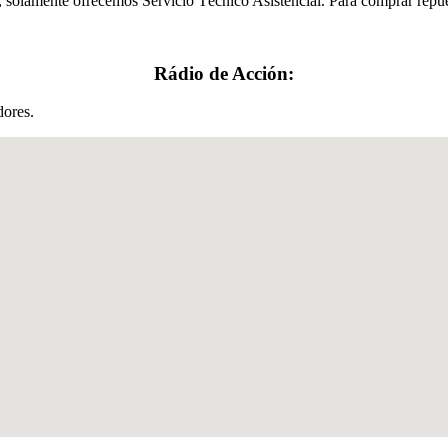
, solamente ofrecemos Servicio Técnico Asistencial. Para comprar repues
Rádio de Acción:
dores.