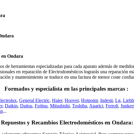
ara
 Ondara
s en Ondara
herramientas especializadas para cada aparato además de medidores e
ionales en reparación de Electrodomésticos lograrás una reparación más 
eparación y mantenimiento se traduce en una factura de menor coste conf
Formados y especialista en las principales marcas :
lectrolux
,
General Electric
,
Haier
,
Hoover
,
Hotpoint
,
Indesit
,
Lg
,
Liebh
er
,
Daikin
,
Daitsu
,
Fujitsu
,
Mitsubishi
,
Toshiba
,
Aparici
,
Ferroli
,
Junker
nn
...
Repuestos y Recambios Electrodomésticos en Ondara: