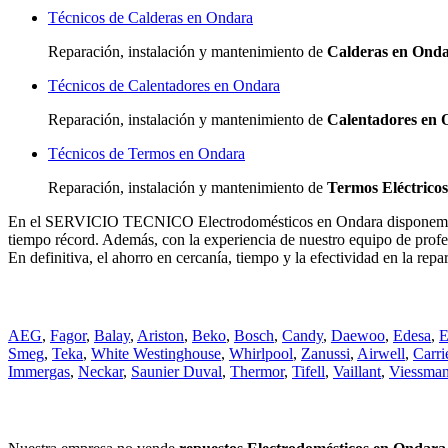
Técnicos de Calderas en Ondara
Reparación, instalación y mantenimiento de
Calderas en Ond
Técnicos de Calentadores en Ondara
Reparación, instalación y mantenimiento de
Calentadores en
Técnicos de Termos en Ondara
Reparación, instalación y mantenimiento de
Termos Eléctrico
En el SERVICIO TECNICO Electrodomésticos en Ondara disponemos de 
tiempo récord. Además, con la experiencia de nuestro equipo de profes
En definitiva, el ahorro en cercanía, tiempo y la efectividad en la r
AEG
,
Fagor
,
Balay
,
Ariston
,
Beko
,
Bosch
,
Candy
,
Daewoo
,
Edesa
,
E
Smeg
,
Teka
,
White Westinghouse
,
Whirlpool
,
Zanussi
,
Airwell
,
Carri
Immergas
,
Neckar
,
Saunier Duval
,
Thermor
,
Tifell
,
Vaillant
,
Viessma