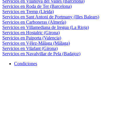
Servicios en Vilanova del Vallès (Barcelona)
Servicios en Roda de Ter (Barcelona)
Servicios en Tremp (Lleida)
Servicios en Sant Antoni de Portmany (Illes Balears)
Servicios en Carboneras (Almería)
Servicios en Villamediana de Iregua (La Rioja)
Servicios en Hostalric (Girona)
Servicios en Paiporta (Valencia)
Servicios en Vélez-Málaga (Málaga)
Servicios en Vilafant (Girona)
Servicios en Navalvillar de Pela (Badajoz)
Condiciones