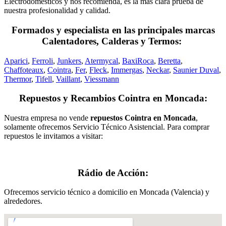
Electrodomésticos y nos recomienda, es la más clara prueba de
nuestra profesionalidad y calidad.
Formados y especialista en las principales marcas
Calentadores, Calderas y Termos:
Aparici
,
Ferroli
,
Junkers
,
Atermycal
,
BaxiRoca
,
Beretta
,
Chaffoteaux
,
Cointra
,
Fer
,
Fleck
,
Immergas
,
Neckar
,
Saunier Duval
,
Thermor
,
Tifell
,
Vaillant
,
Viessmann
Repuestos y Recambios Cointra en Moncada:
Nuestra empresa no vende
repuestos Cointra en Moncada
,
solamente ofrecemos Servicio Técnico Asistencial. Para comprar
repuestos le invitamos a visitar:
Rádio de Acción:
Ofrecemos servicio técnico a domicilio en Moncada (Valencia) y
alrededores.