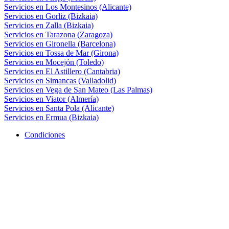
Servicios en Los Montesinos (Alicante)
Servicios en Gorliz (Bizkaia)
Servicios en Zalla (Bizkaia)
Servicios en Tarazona (Zaragoza)
Servicios en Gironella (Barcelona)
Servicios en Tossa de Mar (Girona)
Servicios en Mocejón (Toledo)
Servicios en El Astillero (Cantabria)
Servicios en Simancas (Valladolid)
Servicios en Vega de San Mateo (Las Palmas)
Servicios en Viator (Almería)
Servicios en Santa Pola (Alicante)
Servicios en Ermua (Bizkaia)
Condiciones