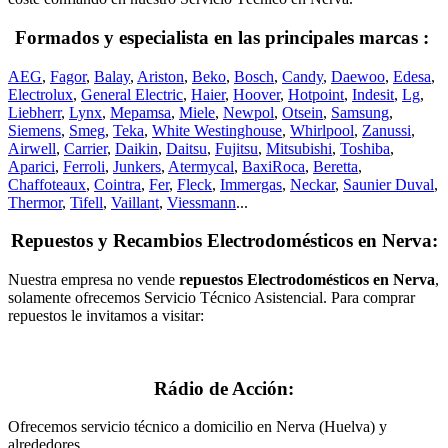
Formados y especialista en las principales marcas :
AEG
,
Fagor
,
Balay
,
Ariston
,
Beko
,
Bosch
,
Candy
,
Daewoo
,
Edesa
,
Electrolux
,
General Electric
,
Haier
,
Hoover
,
Hotpoint
,
Indesit
,
Lg
,
Liebherr
,
Lynx
,
Mepamsa
,
Miele
,
Newpol
,
Otsein
,
Samsung
,
Siemens
,
Smeg
,
Teka
,
White Westinghouse
,
Whirlpool
,
Zanussi
,
Airwell
,
Carrier
,
Daikin
,
Daitsu
,
Fujitsu
,
Mitsubishi
,
Toshiba
,
Aparici
,
Ferroli
,
Junkers
,
Atermycal
,
BaxiRoca
,
Beretta
,
Chaffoteaux
,
Cointra
,
Fer
,
Fleck
,
Immergas
,
Neckar
,
Saunier Duval
,
Thermor
,
Tifell
,
Vaillant
,
Viessmann
...
Repuestos y Recambios Electrodomésticos en Nerva:
Nuestra empresa no vende
repuestos Electrodomésticos en Nerva
,
solamente ofrecemos Servicio Técnico Asistencial. Para comprar
repuestos le invitamos a visitar:
Rádio de Acción:
Ofrecemos servicio técnico a domicilio en Nerva (Huelva) y
alrededores.